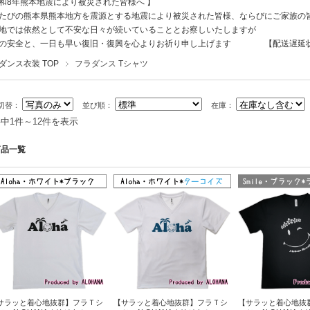
和8年熊本地震により被災された皆様へ 】
たびの熊本県熊本地方を震源とする地震により被災された皆様、ならびにご家族の
地では依然として不安な日々が続いていることとお察しいたしますが
様の安全と、一日も早い復旧・復興を心よりお祈り申し上げます
【配送遅延
ダンス衣装 TOP
フラダンス Tシャツ
切替：
並び順：
在庫：
件中1件～12件を表示
商品一覧
サラッと着心地抜群】フラＴシ
【サラッと着心地抜群】フラＴシ
【サラッと着心地抜