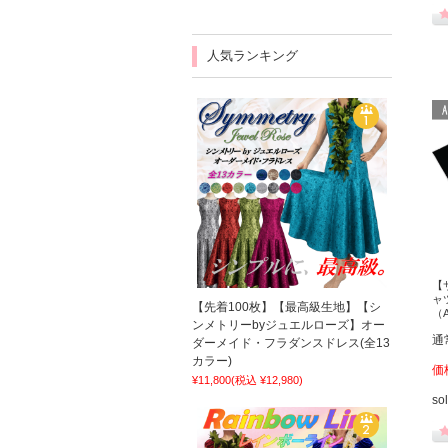
人気ランキング
【
ャ
【先着100枚】【最高級生地】【シ
（
ンメトリーbyジュエルローズ】オー
通
ダーメイド・フラダンスドレス(全13
カラー)
価
¥11,800
(税込 ¥12,980)
so