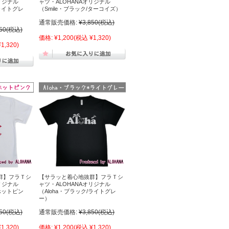
リジナル
ャツ・ALOHANAオリジナル
/ライトグレ
（Smile・ブラック/ターコイズ）
通常販売価格:
¥3,850
(税込)
50
(税込)
価格:
¥1,200
(税込 ¥1,320)
1,320)
群】フラＴシ
【サラッと着心地抜群】フラＴシ
リジナル
ャツ・ALOHANAオリジナル
/ホットピン
（Aloha・ブラック/ライトグレ
ー）
50
(税込)
通常販売価格:
¥3,850
(税込)
1,320)
価格:
¥1,200
(税込 ¥1,320)