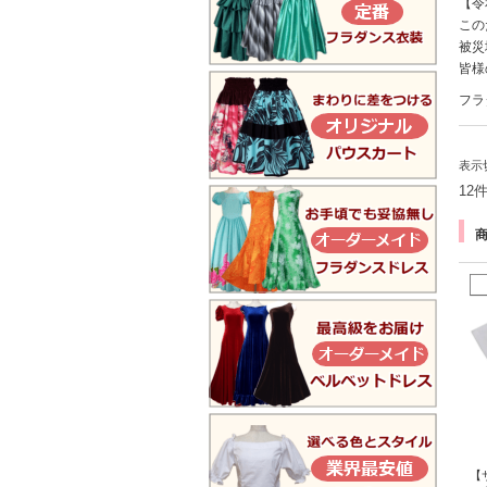
【令
この
被災
皆
フラ
表示
12
【