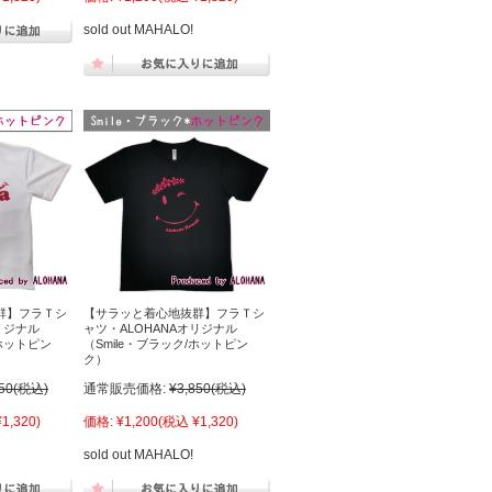
sold out MAHALO!
群】フラＴシ
【サラッと着心地抜群】フラＴシ
リジナル
ャツ・ALOHANAオリジナル
/ホットピン
（Smile・ブラック/ホットピン
ク）
50
(税込)
通常販売価格:
¥3,850
(税込)
1,320)
価格:
¥1,200
(税込 ¥1,320)
sold out MAHALO!