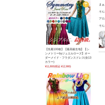
まぁ
そん
アロ
そん
【先着100枚】【最高級生地】【シ
ンメトリーbyジュエルローズ】オー
ダーメイド・フラダンスドレス(全13
カラー)
¥11,800
(税込 ¥12,980)