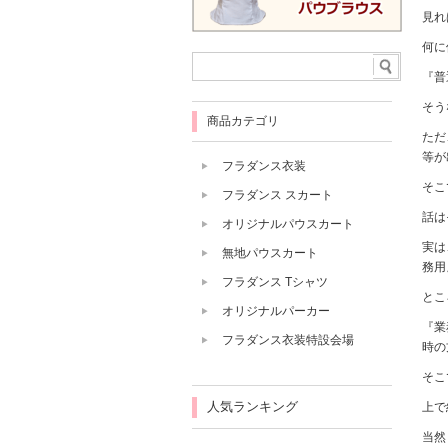
見れ
何に
『普
そう
商品カテゴリ
ただ
等が
フラダンス衣装
そこ
フラダンス スカート
話は
オリジナルパウスカート
実は
無地パウスカート
務用
フラダンス Tシャツ
とこ
オリジナルパーカー
『業
フラダンス衣装特設会場
時の
そこ
人気ランキング
上で
当然