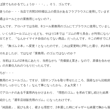
ば誰でもわかるでしょうか・・・。。そう、ゴムです。
使うのか・・・当店で月間1000着以上の受注がある
フラブラウス
に使用しています
通はロールとかの業務用じゃないの？』
なんです。アロハナでは当初、8コール業務用のゴムにてブラウスに使用していま
、いくら8コールゴムといえども、やはり1本では『ゴムの寄り具合』が均等になら
出てきて、『なんかイマイチ自信のもてない商品』だったんです。※この時すでに月
で、『胸ゴム２本』へ変更！となったのです。これは変更時にPRした通り、約1年
それましたが、ではなぜ『業務用』のゴムではないのか？
、当初はゴムの2本化にあたり、当然ながら『売価据え置き』なので、原価を合わ
』の大量仕入れのつもりだったんです。
ろが・・・
務用の４コールゴム』ですが、1回サンプルを取り寄せたところ、国産ながら比較的
方がしっかりしてる！』なんて事になったから、さぁ大変！！
でアロハナのある千葉県内をかけまわり、『理想のゴム』を求めて探し続けた結果
紹介した『通常店頭販売用のゴム』になったわけです。
『純国産』、延びも良く、硬さも理想で、2本通した時にギャザーも綺麗で胸から