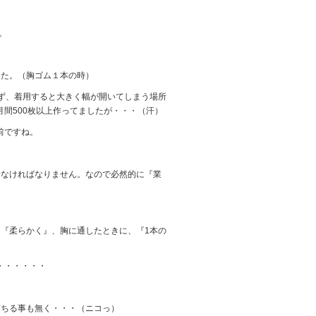
。
した。（胸ゴム１本の時）
ず、着用すると大きく幅が開いてしまう場所
間500枚以上作ってましたが・・・（汗）
前ですね。
せなければなりません。なので必然的に『業
『柔らかく』、胸に通したときに、『1本の
・・・・・・
落ちる事も無く・・・（ニコっ）