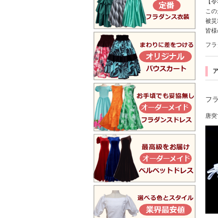
【令
この
被災
皆
フラ
フ
唐突