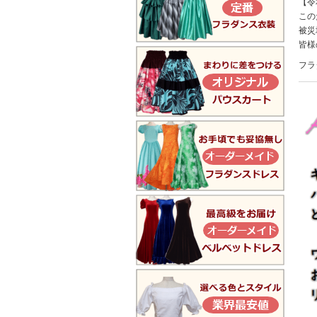
【令
この
被災
皆
フラ