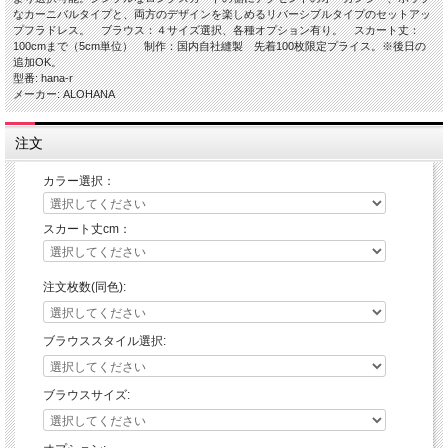
なカーニバルタイプと、両方のデザインを楽しめるリバーシブルタイプのセットアッ
プフラドレス。 ブラウス：４サイズ選択、各種オプション有り。 スカート丈：
100cmまで（5cm単位） 制作：国内自社縫製 先着100枚限定プライス。※後日の
追加OK。
型番: hana-r
メーカー: ALOHANA
注文
カラー選択：
スカート丈cm：
注文枚数(同色):
ブラウススタイル選択:
ブラウスサイズ: