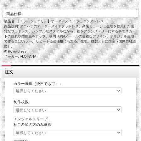
商品仕様
製品名: 【ミラージュエリー】オーダーメイド フラダンスドレス
商品説明: アロハナのオーダーメイドフラドレス、高級ミラージュ生地を使用した優
雅なフラドレス。シンプルなスタイルながら、裾をアシンメトリーにする事でスカー
トの揺れや躍動感をアップ。裾周り約4メートルの優雅なデザイン。オリジナル生地
で作る全13カラー。リピート優遇価格にも対応。生地、縫製ともに国産（国内自社縫
製）。
型番: mj-dress
メーカー: ALOHANA
注文
カラー選択（後日でも可）：
制作枚数:
エンジェルスリーブ:
袖ご希望の方のみ選択