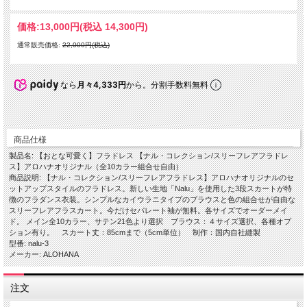
価格:
13,000円
(税込 14,300円)
通常販売価格:
22,000円(税込)
なら
月々4,333円
から。分割手数料無料
商品仕様
製品名: 【おとな可愛く】フラドレス 【ナル・コレクション/スリーフレアフラドレ
ス】アロハナオリジナル（全10カラー組合せ自由）
商品説明: 【ナル・コレクション/スリーフレアフラドレス】アロハナオリジナルのセ
ットアップスタイルのフラドレス。新しい生地「Nalu」を使用した3段スカートが特
徴のフラダンス衣装。シンプルなカイウラニタイプのブラウスと色の組合せが自由な
スリーフレアフラスカート。今だけセパレート袖が無料。各サイズでオーダーメイ
ド。 メイン全10カラー、サテン21色より選択 ブラウス：４サイズ選択、各種オプ
ション有り。 スカート丈：85cmまで（5cm単位） 制作：国内自社縫製
型番: nalu-3
メーカー: ALOHANA
注文