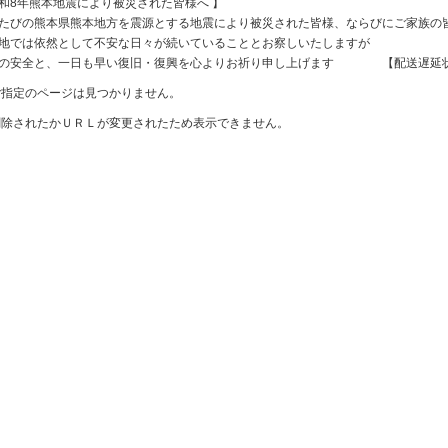
和8年熊本地震により被災された皆様へ 】
たびの熊本県熊本地方を震源とする地震により被災された皆様、ならびにご家族の
地では依然として不安な日々が続いていることとお察しいたしますが
様の安全と、一日も早い復旧・復興を心よりお祈り申し上げます
【配送遅延
ご指定のページは見つかりません。
削除されたかＵＲＬが変更されたため表示できません。