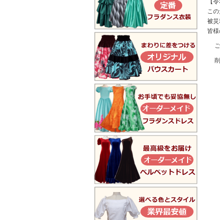
【令
この
被災
皆