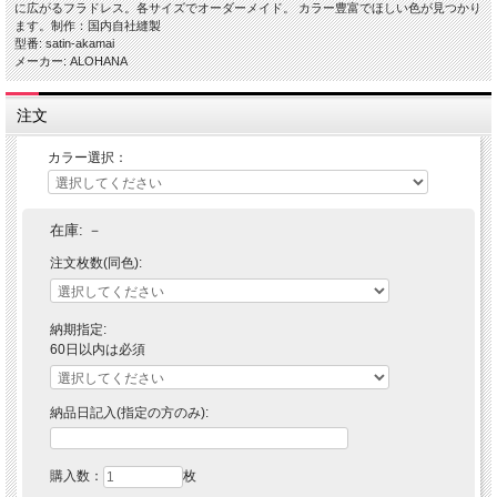
に広がるフラドレス。各サイズでオーダーメイド。 カラー豊富でほしい色が見つかり
ます。制作：国内自社縫製
型番: satin-akamai
メーカー: ALOHANA
注文
カラー選択：
在庫:
－
注文枚数(同色):
納期指定:
60日以内は必須
納品日記入(指定の方のみ):
購入数：
枚