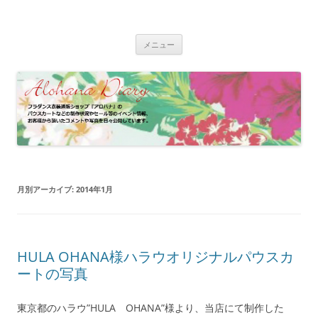
コ
ン
フラダンス衣装 | アロハナ 業務日誌
テ
フラダンス衣装の制作状況やイベント情報、お客様のパウスカート、フ
ン
ラドレスの着用写真などをご紹介
ツ
メニュー
へ
ス
キ
ッ
プ
月別アーカイブ:
2014年1月
HULA OHANA様ハラウオリジナルパウスカ
ートの写真
東京都のハラウ”HULA OHANA”様より、当店にて制作した