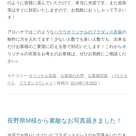
のように皆様に喜んでいただけて、本当に光栄です。また追加
等はすぐに対応いたしますので、お気軽におっしゃって下さい
ネ！
アロハナではこのような
ハラウオリジナルのフラダンス衣装
の
制作に力を入れてます！少ない人数でも多い人数でも、出来る
だけお客様のご要望に応える形で対応いたします！これからオ
リジナルの衣装をお考えのお客様は、ぜひお気軽にご相談くだ
さい♪
カテゴリー:
オリジナル衣装
、
お客様のお声
、
お客様写真
、
パウスカ
ート
、
フラダンスTシャツ
| 投稿日:
2014年1月30日
|
長野県M様から素敵なお写真届きました！
当店でお作りいただいたフラダンスドレスのお写真をいただき