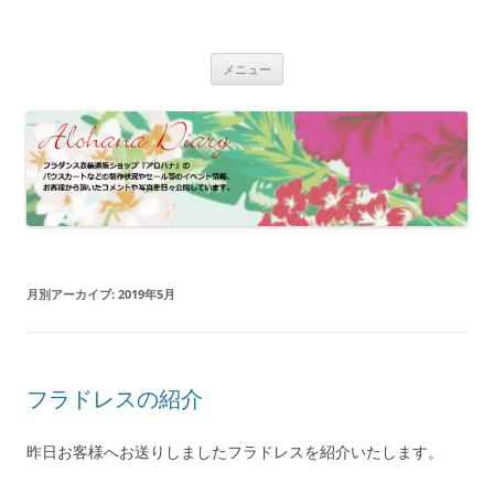
コ
ン
フラダンス衣装 | アロハナ 業務日誌
テ
フラダンス衣装の制作状況やイベント情報、お客様のパウスカート、フ
ン
ラドレスの着用写真などをご紹介
ツ
メニュー
へ
ス
キ
ッ
プ
月別アーカイブ:
2019年5月
フラドレスの紹介
昨日お客様へお送りしましたフラドレスを紹介いたします。