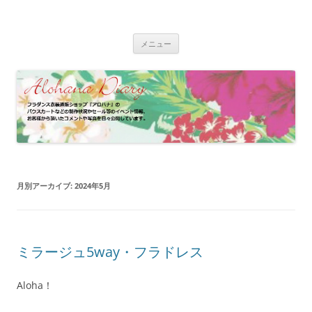
コ
ン
フラダンス衣装 | アロハナ 業務日誌
テ
フラダンス衣装の制作状況やイベント情報、お客様のパウスカート、フ
ン
ラドレスの着用写真などをご紹介
ツ
メニュー
へ
ス
キ
ッ
プ
月別アーカイブ:
2024年5月
ミラージュ5way・フラドレス
Aloha！