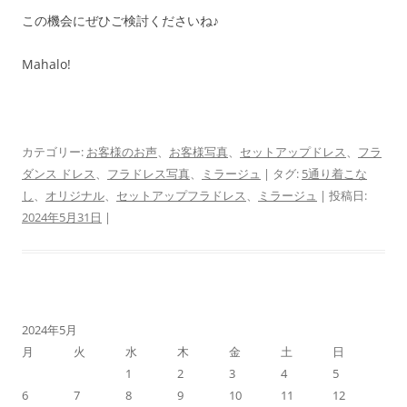
この機会にぜひご検討くださいね♪
Mahalo!
カテゴリー:
お客様のお声
、
お客様写真
、
セットアップドレス
、
フラ
ダンス ドレス
、
フラドレス写真
、
ミラージュ
| タグ:
5通り着こな
し
、
オリジナル
、
セットアップフラドレス
、
ミラージュ
| 投稿日:
2024年5月31日
|
2024年5月
月
火
水
木
金
土
日
1
2
3
4
5
6
7
8
9
10
11
12