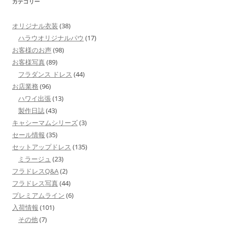
カテゴリー
オリジナル衣装
(38)
ハラウオリジナルパウ
(17)
お客様のお声
(98)
お客様写真
(89)
フラダンス ドレス
(44)
お店業務
(96)
ハワイ出張
(13)
製作日誌
(43)
キャシーマムシリーズ
(3)
セール情報
(35)
セットアップドレス
(135)
ミラージュ
(23)
フラドレスQ&A
(2)
フラドレス写真
(44)
プレミアムライン
(6)
入荷情報
(101)
その他
(7)