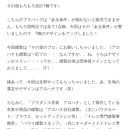
その他もろもろ合計7種です♪
こちらのフラバッグは『ある条件』が揃わないと販売できませ
ん。もちろ現時点では全て1点物。今回はその『ある条件』が整
いましたので、7種のデザインをアップしました！
今回縫製は『その道のプロ』にお願いしちゃいました。（アロ
ハナも縫製は一応プロ・・・なんですが。。ね、うちはデザイ
ンがメイン・・・ってか。。縫製自体は団体様メインとなって
おりまして。。。 汗）
縁あって、今回は全部やってもらっちゃいました。あ、生地の
選定やデザインはアロハナです（笑）
ちなみに、『フラダンス衣装 アロハナ』として製作している
衣装や用品の縫製は『アロハナ自社縫製』（主にパウスカー
ト、ブラウス、セットアップドレス等）、『ドレス専門縫製事
務所』『ハワイ縫製スタッフ』（共にオーダーメイドドレス専