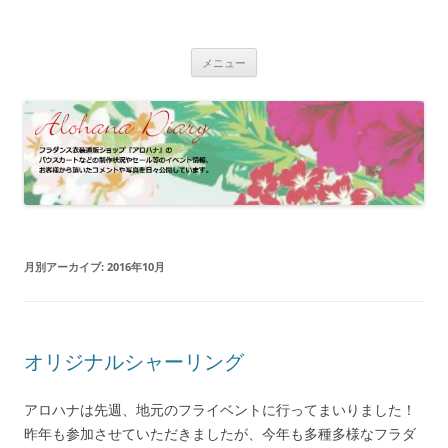
コ
ン
フラダンス衣装 | アロハナ 業務日誌
テ
フラダンス衣装の制作状況やイベント情報、お客様のパウスカート、フ
ン
ラドレスの着用写真などをご紹介
ツ
メニュー
へ
ス
キ
ッ
プ
月別アーカイブ:
2016年10月
オリジナルシャーリング
アロハナは先週、地元のフライベントに行ってまいりました！
昨年も参加させていただきましたが、今年も多種多様なフラダ