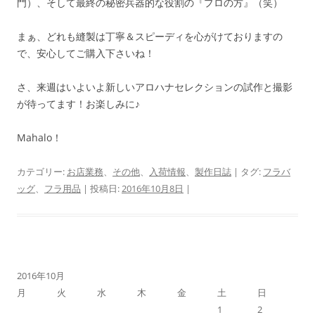
門）、そして最終の秘密兵器的な役割の『プロの方』（笑）
まぁ、どれも縫製は丁寧＆スピーディを心がけておりますの
で、安心してご購入下さいね！
さ、来週はいよいよ新しいアロハナセレクションの試作と撮影
が待ってます！お楽しみに♪
Mahalo！
カテゴリー:
お店業務
、
その他
、
入荷情報
、
製作日誌
| タグ:
フラバ
ッグ
、
フラ用品
| 投稿日:
2016年10月8日
|
2016年10月
月
火
水
木
金
土
日
1
2