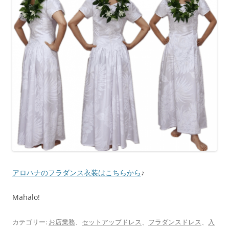
アロハナのフラダンス衣装はこちらから
♪
Mahalo!
カテゴリー:
お店業務
、
セットアップドレス
、
フラダンスドレス
、
入