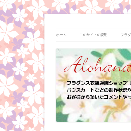
コ
ン
テ
フラダンス衣装の制作状況やイベント情報
フラダンス衣装 | ア
ン
ツ
ホーム
このサイトの説明
フラダ
へ
ス
キ
ッ
プ