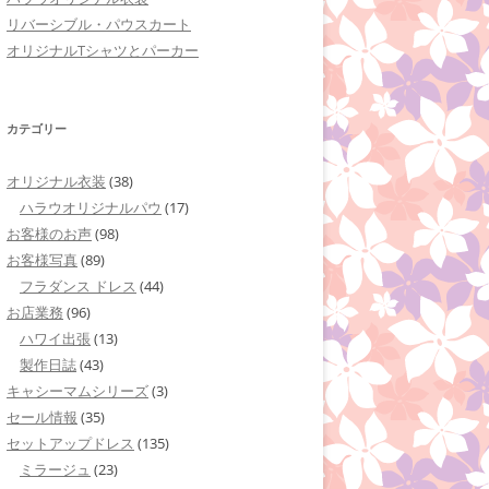
リバーシブル・パウスカート
オリジナルTシャツとパーカー
カテゴリー
オリジナル衣装
(38)
ハラウオリジナルパウ
(17)
お客様のお声
(98)
お客様写真
(89)
フラダンス ドレス
(44)
お店業務
(96)
ハワイ出張
(13)
製作日誌
(43)
キャシーマムシリーズ
(3)
セール情報
(35)
セットアップドレス
(135)
ミラージュ
(23)