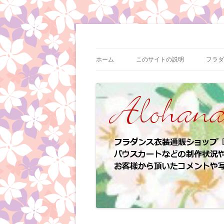
コ
ン
テ
フラダンス衣装の制作状況やイベント情報
フラダンス衣装 | ア
ン
ツ
ホーム
このサイトの説明
フラダ
へ
ス
キ
ッ
プ