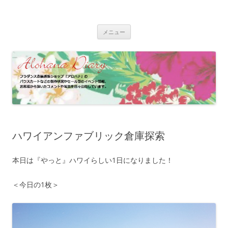
コ
ン
フラダンス衣装 | アロハナ 業務日誌
テ
フラダンス衣装の制作状況やイベント情報、お客様のパウスカート、フ
ン
ラドレスの着用写真などをご紹介
ツ
メニュー
へ
ス
キ
ッ
プ
ハワイアンファブリック倉庫探索
本日は『やっと』ハワイらしい1日になりました！
＜今日の1枚＞