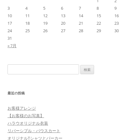
1
2
シ
3
4
5
6
7
8
9
ョ
10
11
12
13
14
15
16
17
18
19
20
21
22
23
ン
24
25
26
27
28
29
30
31
« 7月
検
索:
最近の投稿
お客様アレンジ
【お客様のお写真】
ハラウオリジナル衣装
リバーシブル・パウスカート
オリジナルTシャツとパーカー