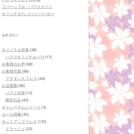
リバーシブル・パウスカート
オリジナルTシャツとパーカー
カテゴリー
オリジナル衣装
(38)
ハラウオリジナルパウ
(17)
お客様のお声
(98)
お客様写真
(89)
フラダンス ドレス
(44)
お店業務
(96)
ハワイ出張
(13)
製作日誌
(43)
キャシーマムシリーズ
(3)
セール情報
(35)
セットアップドレス
(135)
ミラージュ
(23)