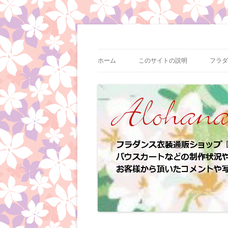
コ
ン
テ
フラダンス衣装の制作状況やイベント情報
フラダンス衣装 | ア
ン
ツ
ホーム
このサイトの説明
フラダ
へ
ス
キ
ッ
プ