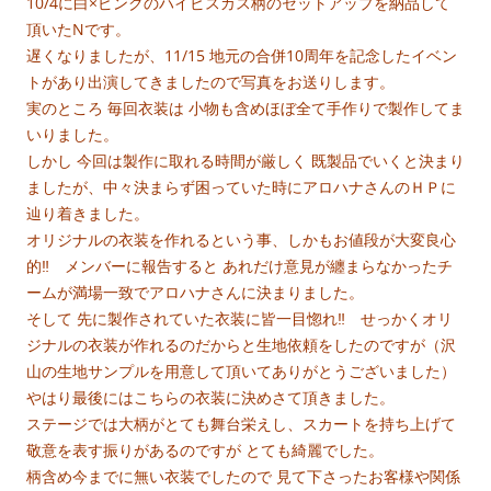
10/4に白×ピンクのハイビスカス柄のセットアップを納品して
頂いたNです。
遅くなりましたが、11/15 地元の合併10周年を記念したイベン
トがあり出演してきましたので写真をお送りします。
実のところ 毎回衣装は 小物も含めほぼ全て手作りで製作してま
いりました。
しかし 今回は製作に取れる時間が厳しく 既製品でいくと決まり
ましたが、中々決まらず困っていた時にアロハナさんのＨＰに
辿り着きました。
オリジナルの衣装を作れるという事、しかもお値段が大変良心
的‼ メンバーに報告すると あれだけ意見が纏まらなかったチ
ームが満場一致でアロハナさんに決まりました。
そして 先に製作されていた衣装に皆一目惚れ‼ せっかくオリ
ジナルの衣装が作れるのだからと生地依頼をしたのですが（沢
山の生地サンプルを用意して頂いてありがとうございました）
やはり最後にはこちらの衣装に決めさて頂きました。
ステージでは大柄がとても舞台栄えし、スカートを持ち上げて
敬意を表す振りがあるのですが とても綺麗でした。
柄含め今までに無い衣装でしたので 見て下さったお客様や関係