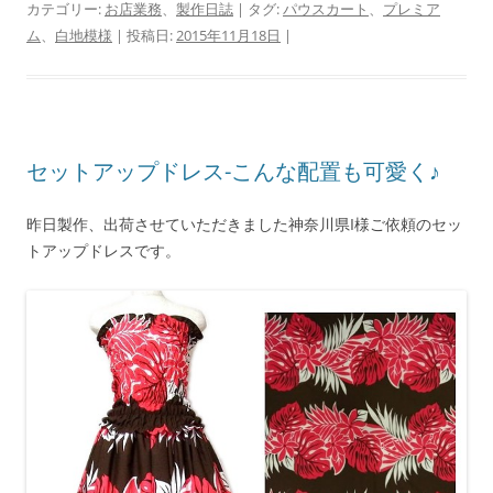
カテゴリー:
お店業務
、
製作日誌
| タグ:
パウスカート
、
プレミア
ム
、
白地模様
| 投稿日:
2015年11月18日
|
セットアップドレス-こんな配置も可愛く♪
昨日製作、出荷させていただきました神奈川県I様ご依頼のセッ
トアップドレスです。