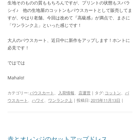
生地そのものの質ももちろんですが、プリントの状態もスバラ
シイ♪ 他の生地屋のコットンもパウスカートとして販売してま
すが、やはり老舗。今回は改めて『高級感』が満点で、まさに
「ワンランク上」といった感じです！
大人のパウスカート、近日中に新作をアップします！ホントに
必見です！
ではでは
Mahalo!
カテゴリー:
パウスカート
、
入荷情報
、
店運営
| タグ:
コットン
、
パ
ウスカート
、
ハワイ
、
ワンランク上
| 投稿日:
2015年11月13日
|
赤とオレンジのセットアップドレス