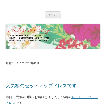
コ
ン
フラダンス衣装 | アロハナ 業務日誌
テ
フラダンス衣装の制作状況やイベント情報、お客様のパウスカート、フ
ン
ラドレスの着用写真などをご紹介
ツ
メニュー
へ
ス
キ
ッ
プ
月別アーカイブ:
2015年11月
人気柄のセットアップドレスです
昨日、大阪のH様へお届けしました。16着の
セットアップフラ
ドレス
です。