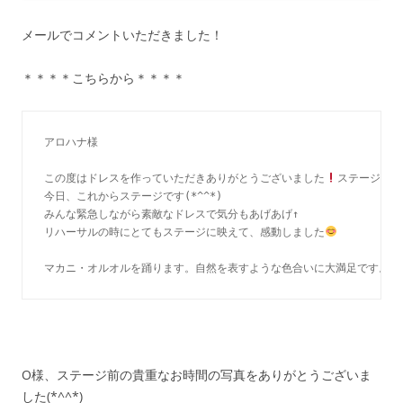
メールでコメントいただきました！
＊＊＊＊こちらから＊＊＊＊
アロハナ様

この度はドレスを作っていただきありがとうございました
ステージ前に
今日、これからステージです(*^^*)

みんな緊急しながら素敵なドレスで気分もあげあげ↑

リハーサルの時にとてもステージに映えて、感動しました
マカニ・オルオルを踊ります。自然を表すような色合いに大満足です。心地
O様、ステージ前の貴重なお時間の写真をありがとうございま
した(*^^*)