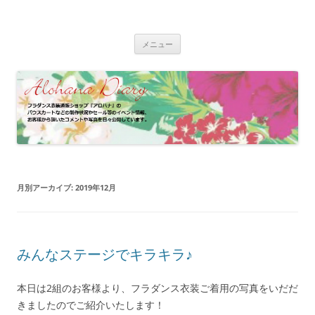
コ
ン
フラダンス衣装 | アロハナ 業務日誌
テ
フラダンス衣装の制作状況やイベント情報、お客様のパウスカート、フ
ン
ラドレスの着用写真などをご紹介
ツ
メニュー
へ
ス
キ
ッ
プ
月別アーカイブ:
2019年12月
みんなステージでキラキラ♪
本日は2組のお客様より、フラダンス衣装ご着用の写真をいだだ
きましたのでご紹介いたします！