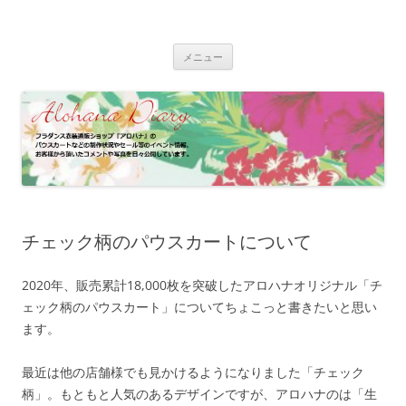
コ
ン
フラダンス衣装 | アロハナ 業務日誌
テ
フラダンス衣装の制作状況やイベント情報、お客様のパウスカート、フ
ン
ラドレスの着用写真などをご紹介
ツ
メニュー
へ
ス
キ
ッ
プ
チェック柄のパウスカートについて
2020年、販売累計18,000枚を突破したアロハナオリジナル「チ
ェック柄のパウスカート」についてちょこっと書きたいと思い
ます。
最近は他の店舗様でも見かけるようになりました「チェック
柄」。もともと人気のあるデザインですが、アロハナのは「生