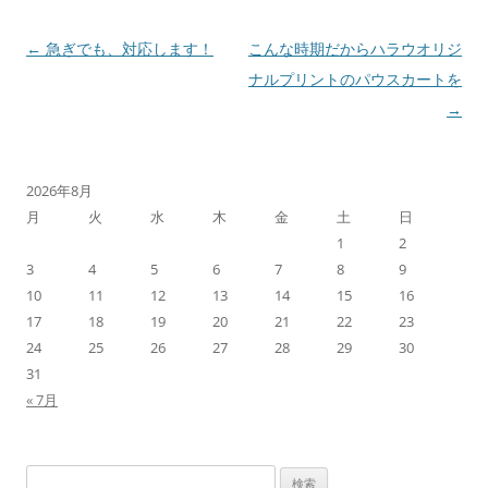
投
←
急ぎでも、対応します！
こんな時期だからハラウオリジ
稿
ナルプリントのパウスカートを
ナ
→
ビ
ゲ
2026年8月
ー
月
火
水
木
金
土
日
シ
1
2
ョ
3
4
5
6
7
8
9
ン
10
11
12
13
14
15
16
17
18
19
20
21
22
23
24
25
26
27
28
29
30
31
« 7月
検