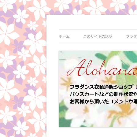
コ
ン
テ
フラダンス衣装の制作状況やイベント情報
フラダンス衣装 | ア
ン
ツ
ホーム
このサイトの説明
フラダ
へ
ス
キ
ッ
プ