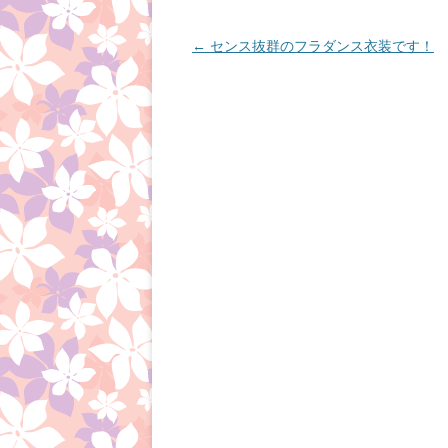
投
←
センス抜群のフラダンス衣装です！
稿
ナ
ビ
ゲ
ー
シ
ョ
ン