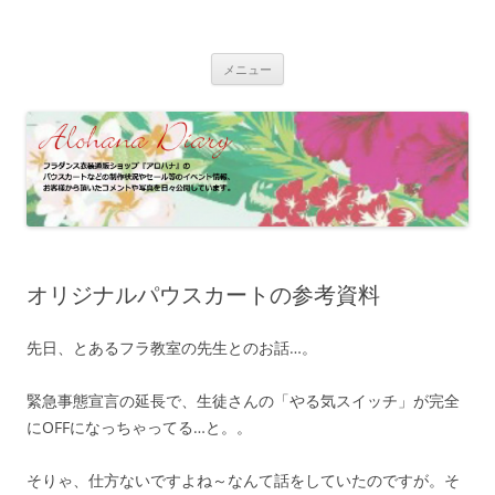
コ
ン
フラダンス衣装 | アロハナ 業務日誌
テ
フラダンス衣装の制作状況やイベント情報、お客様のパウスカート、フ
ン
ラドレスの着用写真などをご紹介
ツ
メニュー
へ
ス
キ
ッ
プ
オリジナルパウスカートの参考資料
先日、とあるフラ教室の先生とのお話…。
緊急事態宣言の延長で、生徒さんの「やる気スイッチ」が完全
にOFFになっちゃってる…と。。
そりゃ、仕方ないですよね～なんて話をしていたのですが。そ