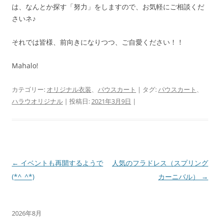
は、なんとか探す「努力」をしますので、お気軽にご相談くだ
さいネ♪
それでは皆様、前向きになりつつ、ご自愛ください！！
Mahalo!
カテゴリー:
オリジナル衣装
、
パウスカート
| タグ:
パウスカート
、
ハラウオリジナル
| 投稿日:
2021年3月9日
|
投
←
イベントも再開するようで
人気のフラドレス（スプリング
稿
(*^_^*)
カーニバル）
→
ナ
ビ
2026年8月
ゲ