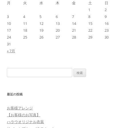
月
火
水
木
金
土
日
ー
1
2
シ
3
4
5
6
7
8
9
ョ
10
11
12
13
14
15
16
17
18
19
20
21
22
23
ン
24
25
26
27
28
29
30
31
« 7月
検
索:
最近の投稿
お客様アレンジ
【お客様のお写真】
ハラウオリジナル衣装