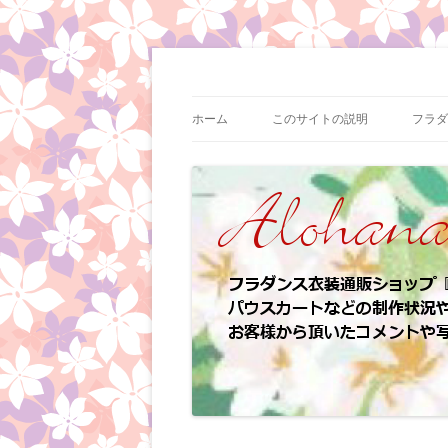
コ
ン
テ
フラダンス衣装の制作状況やイベント情報
フラダンス衣装 | ア
ン
ツ
ホーム
このサイトの説明
フラダ
へ
ス
キ
ッ
プ