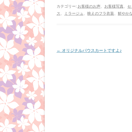
カテゴリー:
お客様のお声
、
お客様写真
、
セ
ス
、
ミラージュ
、
映えのフラ衣装
、
鮮やか
投
←
オリジナルパウスカートですよ♪
稿
ナ
ビ
ゲ
ー
シ
ョ
ン