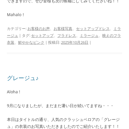
できますので、ぜひ皆様も次の候補にしてみてくださいね！！
Mahalo！
カテゴリー:
お客様のお声
、
お客様写真
、
セットアップドレス
、
ミラ
ージュ
| タグ:
セットアップ
、
フラドレス
、
ミラージュ
、
映えのフラ
衣装
、
鮮やかなピンク
| 投稿日:
2025年10月26日
|
グレージュ♪
Aloha !
9月になりましたが、まだまだ暑い日が続いてますね・・・
本日はタイトルの通り、人気のクラッシュベロアの「グレージ
ュ」の衣装のお写真いただきましたのでご紹介いたします！！