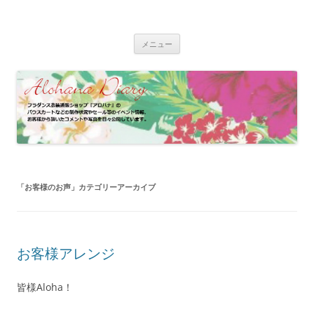
コ
ン
フラダンス衣装 | アロハナ 業務日誌
テ
フラダンス衣装の制作状況やイベント情報、お客様のパウスカート、フ
ン
ラドレスの着用写真などをご紹介
ツ
メニュー
へ
ス
キ
ッ
プ
「
お客様のお声
」カテゴリーアーカイブ
お客様アレンジ
皆様Aloha！