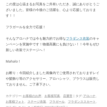
この度は心温まるお写真をご共有いただき、誠にありがとうご
ざいました。皆様の今後のご活躍を、心より応援しておりま
す！！
フラガールを全力で応援！
そんなアロハナでは今も魅力的でお得な
フラダンス衣装
のキャ
ンペーンを実施中です！物価高騰にも負けない！！今年もぜひ
新しい衣装でステージへ！
Mahalo！
お断り：今回紹介しました画像内でご使用されておりますレイ
や髪飾り等のアクセサリー、アロハシャツ、ブラウスは販売し
ておりません。ご了承下さい。
カテゴリー:
お客様のお声
、
お客様写真
、
店運営
| タグ:
アロハナ
、
お客様フォト
、
ステージ衣装
、
フラガール
、
フラダンススカート
、